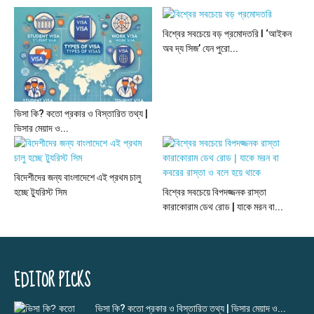
বিশ্বের সবচেয়ে বড় প্রমোদতরি l ‘আইকন
অব দ্য সিজ’ যেন পুরো...
ভিসা কি? কতো প্রকার ও বিস্তারিত তথ্য |
ভিসার মেয়াদ ও...
বিদেশীদের জন্য বাংলাদেশে এই প্রথম চালু
হচ্ছে ট্যুরিস্ট সিম
বিশ্বের সবচেয়ে বিপদজ্জনক রাস্তা
কারাকোরাম ডেথ রোড | যাকে মরন বা...
EDITOR PICKS
ভিসা কি? কতো প্রকার ও বিস্তারিত তথ্য | ভিসার মেয়াদ ও...