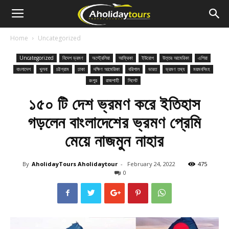
Home
Uncategorized
Uncategorized
বিদেশ ভ্রমণ
অস্ট্রেলিয়া
আফ্রিকা
ইউরোপ
উত্তর আমেরিকা
এশিয়া
বাংলাদেশ
খুলনা
চট্টগ্রাম
ঢাকা
দক্ষিণ আমেরিকা
বরিশাল
ভারত
ভ্রমণ তথ্য
ময়মনসিংহ
রংপুর
রাজশাহী
সিলেট
১৫০ টি দেশ ভ্রমণ করে ইতিহাস
গড়লেন বাংলাদেশের ভ্রমণ প্রেমি
মেয়ে নাজমুন নাহার
By
AholidayTours Aholidaytour
-
February 24, 2022
475
0