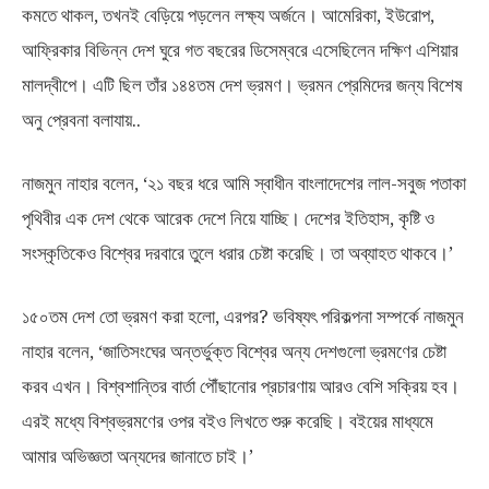
কমতে থাকল, তখনই বেড়িয়ে পড়লেন লক্ষ্য অর্জনে। আমেরিকা, ইউরোপ,
আফ্রিকার বিভিন্ন দেশ ঘুরে গত বছরের ডিসেম্বরে এসেছিলেন দক্ষিণ এশিয়ার
মালদ্বীপে। এটি ছিল তাঁর ১৪৪তম দেশ ভ্রমণ। ভ্রমন প্রেমিদের জন্য বিশেষ
অনু প্রেবনা বলাযায়..
নাজমুন নাহার বলেন, ‘২১ বছর ধরে আমি স্বাধীন বাংলাদেশের লাল-সবুজ পতাকা
পৃথিবীর এক দেশ থেকে আরেক দেশে নিয়ে যাচ্ছি। দেশের ইতিহাস, কৃষ্টি ও
সংস্কৃতিকেও বিশ্বের দরবারে তুলে ধরার চেষ্টা করেছি। তা অব্যাহত থাকবে।’
১৫০তম দেশ তো ভ্রমণ করা হলো, এরপর? ভবিষ্যৎ পরিকল্পনা সম্পর্কে নাজমুন
নাহার বলেন, ‘জাতিসংঘের অন্তর্ভুক্ত বিশ্বের অন্য দেশগুলো ভ্রমণের চেষ্টা
করব এখন। বিশ্বশান্তির বার্তা পৌঁছানোর প্রচারণায় আরও বেশি সক্রিয় হব।
এরই মধ্যে বিশ্বভ্রমণের ওপর বইও লিখতে শুরু করেছি। বইয়ের মাধ্যমে
আমার অভিজ্ঞতা অন্যদের জানাতে চাই।’