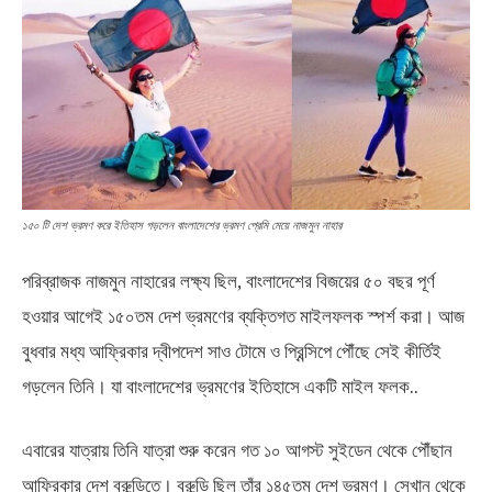
১৫০ টি দেশ ভ্রমণ করে ইতিহাস গড়লেন বাংলাদেশের ভ্রমণ প্রেমি মেয়ে নাজমুন নাহার
পরিব্রাজক নাজমুন নাহারের লক্ষ্য ছিল, বাংলাদেশের বিজয়ের ৫০ বছর পূর্ণ
হওয়ার আগেই ১৫০তম দেশ ভ্রমণের ব্যক্তিগত মাইলফলক স্পর্শ করা। আজ
বুধবার মধ্য আফ্রিকার দ্বীপদেশ সাও টোমে ও প্রিন্সিপে পৌঁছে সেই কীর্তিই
গড়লেন তিনি। যা বাংলাদেশের ভ্রমণের ইতিহাসে একটি মাইল ফলক..
এবারের যাত্রায় তিনি যাত্রা শুরু করেন গত ১০ আগস্ট সুইডেন থেকে পৌঁছান
আফ্রিকার দেশ বুরুন্ডিতে। বুরুন্ডি ছিল তাঁর ১৪৫তম দেশ ভ্রমণ। সেখান থেকে