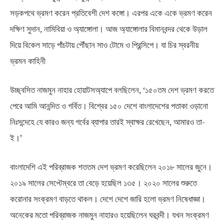
সড়কপথে ভ্রমণ করেন প্রতিবেশী দেশ কঙ্গো। এরপর একে একে ভ্রমণ করেন
দক্ষিণ সুদান, নামিবিয়া ও অ্যাঙ্গোলা। আজ অ্যাঙ্গোলার বিমানবন্দর থেকে উড়াল
দিয়ে বিকেল সাড়ে পাঁচটায় পৌঁছান সাও টোমে ও প্রিন্সিপে। যা চির স্বরনীয়
ভ্রমন কাহিনী
উচ্ছ্বসিত নাজমুন নাহার হোয়াটসঅ্যাপে বলছিলেন, ‘১৫০তম দেশ ভ্রমণ করতে
পেরে আমি আনন্দিত ও গর্বিত। বিশ্বের ১৫০ দেশে বাংলাদেশের পতাকা ওড়ানো
নিঃসন্দেহে যে কারও জন্য গর্বের ব্যাপার তারই স্বাক্ষর রেখেছেন, আমারও তা-
ই।’
বাংলাদেশি এই পরিব্রাজক শততম দেশ ভ্রমণ করেছিলেন ২০১৮ সালের জুনে।
২০১৯ সালের সেপ্টেম্বরে তা বেড়ে হয়েছিল ১৩৫। ২০২০ সালের শুরুতে
করোনার সংক্রমণ বাড়তে থাকল। দেশে দেশে জারি হলো ভ্রমণ নিষেধাজ্ঞা।
অনেকের মতো পরিব্রাজক নাজমুন নাহারও হয়েছিলেন ঘরবন্দী। যখন সংক্রমণ