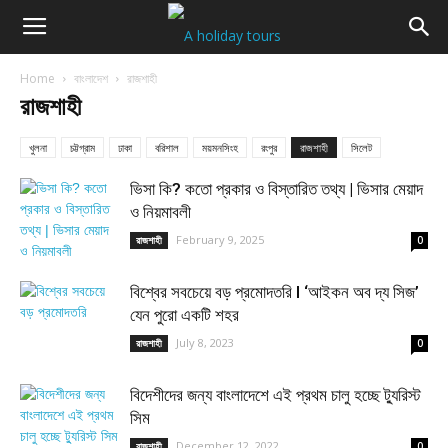
Home
বাংলাদেশ
রাজশাহী
রাজশাহী
খুলনা
চট্টগ্রাম
ঢাকা
বরিশাল
ময়মনসিংহ
রংপুর
রাজশাহী
সিলেট
ভিসা কি? কতো প্রকার ও বিস্তারিত তথ্য | ভিসার মেয়াদ
ও নিয়মাবলী
February 9, 2025
রাজশাহী
0
বিশ্বের সবচেয়ে বড় প্রমোদতরি l ‘আইকন অব দ্য সিজ’
যেন পুরো একটি শহর
July 8, 2023
রাজশাহী
0
বিদেশীদের জন্য বাংলাদেশে এই প্রথম চালু হচ্ছে ট্যুরিস্ট
সিম
December 12, 2022
রাজশাহী
0